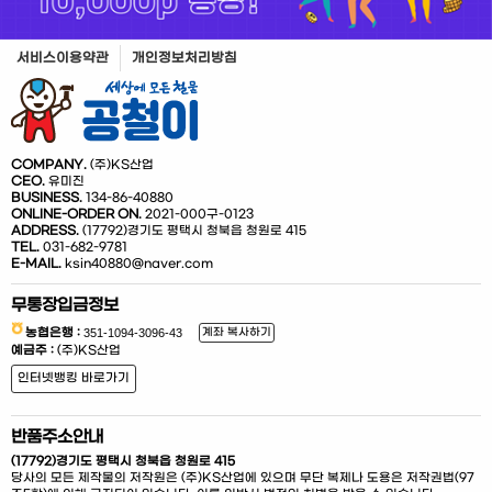
서비스이용약관
개인정보처리방침
COMPANY.
(주)KS산업
CEO.
유미진
BUSINESS.
134-86-40880
ONLINE-ORDER ON.
2021-000구-0123
ADDRESS.
(17792)경기도 평택시 청북읍 청원로 415
TEL.
031-682-9781
E-MAIL.
ksin40880@naver.com
무통장입금정보
농협은행 :
계좌 복사하기
예금주 :
(주)KS산업
인터넷뱅킹 바로가기
반품주소안내
(17792)경기도 평택시 청북읍 청원로 415
당사의 모든 제작물의 저작원은 (주)KS산업에 있으며 무단 복제나 도용은 저작권법(97