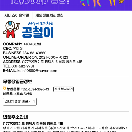
서비스이용약관
개인정보처리방침
COMPANY.
(주)KS산업
CEO.
유미진
BUSINESS.
134-86-40880
ONLINE-ORDER ON.
2021-000구-0123
ADDRESS.
(17792)경기도 평택시 청북읍 청원로 415
TEL.
031-682-9781
E-MAIL.
ksin40880@naver.com
무통장입금정보
농협은행 :
계좌 복사하기
예금주 :
(주)KS산업
인터넷뱅킹 바로가기
반품주소안내
(17792)경기도 평택시 청북읍 청원로 415
당사의 모든 제작물의 저작원은 (주)KS산업에 있으며 무단 복제나 도용은 저작권법(97