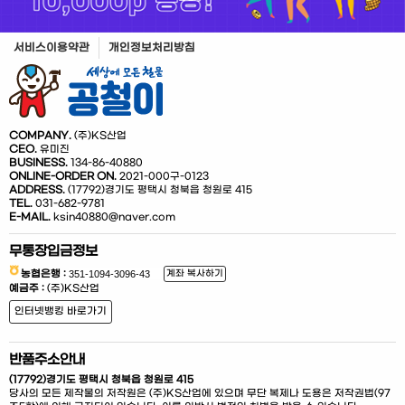
서비스이용약관
개인정보처리방침
COMPANY.
(주)KS산업
CEO.
유미진
BUSINESS.
134-86-40880
ONLINE-ORDER ON.
2021-000구-0123
ADDRESS.
(17792)경기도 평택시 청북읍 청원로 415
TEL.
031-682-9781
E-MAIL.
ksin40880@naver.com
무통장입금정보
농협은행 :
계좌 복사하기
예금주 :
(주)KS산업
인터넷뱅킹 바로가기
반품주소안내
(17792)경기도 평택시 청북읍 청원로 415
당사의 모든 제작물의 저작원은 (주)KS산업에 있으며 무단 복제나 도용은 저작권법(97