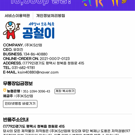
서비스이용약관
개인정보처리방침
COMPANY.
(주)KS산업
CEO.
유미진
BUSINESS.
134-86-40880
ONLINE-ORDER ON.
2021-000구-0123
ADDRESS.
(17792)경기도 평택시 청북읍 청원로 415
TEL.
031-682-9781
E-MAIL.
ksin40880@naver.com
무통장입금정보
농협은행 :
계좌 복사하기
예금주 :
(주)KS산업
인터넷뱅킹 바로가기
반품주소안내
(17792)경기도 평택시 청북읍 청원로 415
당사의 모든 제작물의 저작원은 (주)KS산업에 있으며 무단 복제나 도용은 저작권법(97