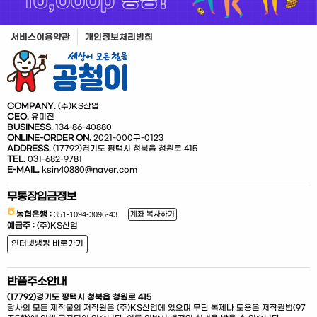
서비스이용약관
개인정보처리방침
COMPANY.
(주)KS산업
CEO.
유미진
BUSINESS.
134-86-40880
ONLINE-ORDER ON.
2021-000구-0123
ADDRESS.
(17792)경기도 평택시 청북읍 청원로 415
TEL.
031-682-9781
E-MAIL.
ksin40880@naver.com
무통장입금정보
농협은행 :
계좌 복사하기
예금주 :
(주)KS산업
인터넷뱅킹 바로가기
반품주소안내
(17792)경기도 평택시 청북읍 청원로 415
당사의 모든 제작물의 저작원은 (주)KS산업에 있으며 무단 복제나 도용은 저작권법(97