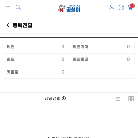
0
동력전달
체인
0
체인기어
0
벨트
0
벨트풀리
0
커플링
0
상품정렬