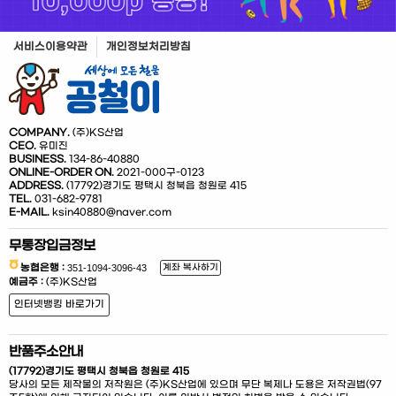
서비스이용약관
개인정보처리방침
COMPANY.
(주)KS산업
CEO.
유미진
BUSINESS.
134-86-40880
ONLINE-ORDER ON.
2021-000구-0123
ADDRESS.
(17792)경기도 평택시 청북읍 청원로 415
TEL.
031-682-9781
E-MAIL.
ksin40880@naver.com
무통장입금정보
농협은행 :
계좌 복사하기
예금주 :
(주)KS산업
인터넷뱅킹 바로가기
반품주소안내
(17792)경기도 평택시 청북읍 청원로 415
당사의 모든 제작물의 저작원은 (주)KS산업에 있으며 무단 복제나 도용은 저작권법(97