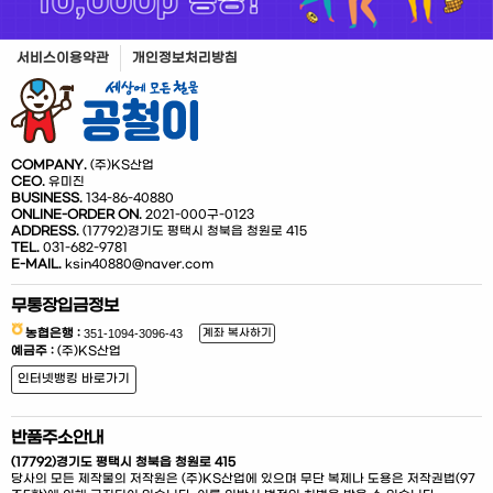
서비스이용약관
개인정보처리방침
COMPANY.
(주)KS산업
CEO.
유미진
BUSINESS.
134-86-40880
ONLINE-ORDER ON.
2021-000구-0123
ADDRESS.
(17792)경기도 평택시 청북읍 청원로 415
TEL.
031-682-9781
E-MAIL.
ksin40880@naver.com
무통장입금정보
농협은행 :
계좌 복사하기
예금주 :
(주)KS산업
인터넷뱅킹 바로가기
반품주소안내
(17792)경기도 평택시 청북읍 청원로 415
당사의 모든 제작물의 저작원은 (주)KS산업에 있으며 무단 복제나 도용은 저작권법(97