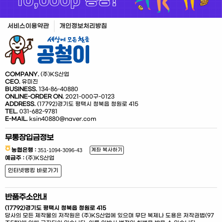
서비스이용약관
개인정보처리방침
COMPANY.
(주)KS산업
CEO.
유미진
BUSINESS.
134-86-40880
ONLINE-ORDER ON.
2021-000구-0123
ADDRESS.
(17792)경기도 평택시 청북읍 청원로 415
TEL.
031-682-9781
E-MAIL.
ksin40880@naver.com
무통장입금정보
농협은행 :
계좌 복사하기
예금주 :
(주)KS산업
인터넷뱅킹 바로가기
반품주소안내
(17792)경기도 평택시 청북읍 청원로 415
당사의 모든 제작물의 저작원은 (주)KS산업에 있으며 무단 복제나 도용은 저작권법(97