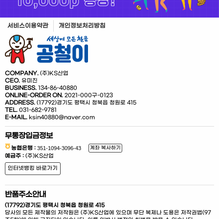
서비스이용약관
개인정보처리방침
COMPANY.
(주)KS산업
CEO.
유미진
BUSINESS.
134-86-40880
ONLINE-ORDER ON.
2021-000구-0123
ADDRESS.
(17792)경기도 평택시 청북읍 청원로 415
TEL.
031-682-9781
E-MAIL.
ksin40880@naver.com
무통장입금정보
농협은행 :
계좌 복사하기
예금주 :
(주)KS산업
인터넷뱅킹 바로가기
반품주소안내
(17792)경기도 평택시 청북읍 청원로 415
당사의 모든 제작물의 저작원은 (주)KS산업에 있으며 무단 복제나 도용은 저작권법(97