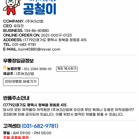
COMPANY.
(주)KS산업
CEO.
유미진
BUSINESS.
134-86-40880
ONLINE-ORDER ON.
2021-000구-0123
ADDRESS.
(17792)경기도 평택시 청북읍 청원로 415
TEL.
031-682-9781
E-MAIL.
ksin40880@naver.com
무통장입금정보
농협은행 :
계좌 복사하기
예금주 :
(주)KS산업
인터넷뱅킹 바로가기
반품주소안내
(17792)경기도 평택시 청북읍 청원로 415
당사의 모든 제작물의 저작원은 (주)KS산업에 있으며 무단 복제나 도용은 저작권법(97
조5항)에 의해 금지되어 있습니다. 이를 위반시 법적인 처벌을 받을 수 있습니다.
고객센터
(031-682-9781)
평일 :
AM 09:00 ~ PM 05:00
주말,공휴일 휴무