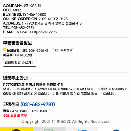
COMPANY.
(주)KS산업
CEO.
유미진
BUSINESS.
134-86-40880
ONLINE-ORDER ON.
2021-000구-0123
ADDRESS.
(17792)경기도 평택시 청북읍 청원로 415
TEL.
031-682-9781
E-MAIL.
ksin40880@naver.com
무통장입금정보
농협은행 :
계좌 복사하기
예금주 :
(주)KS산업
인터넷뱅킹 바로가기
반품주소안내
(17792)경기도 평택시 청북읍 청원로 415
당사의 모든 제작물의 저작원은 (주)KS산업에 있으며 무단 복제나 도용은 저작권법(97
조5항)에 의해 금지되어 있습니다. 이를 위반시 법적인 처벌을 받을 수 있습니다.
고객센터
(031-682-9781)
평일 :
AM 09:00 ~ PM 05:00
주말,공휴일 휴무
Copyright 2021. (주)KS산업. All Rights Reserved.