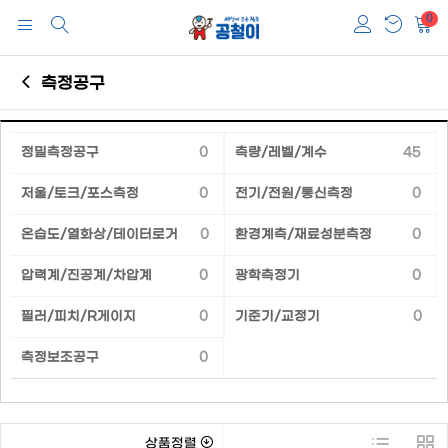
0
측정공구
정밀측정공구
0
측량/레벨/계수
45
저울/토크/포스측정
0
전기/전원/통신측정
0
온습도/열화상/테이터로거
0
환경계측/재료성분측정
0
압력계/진공계/차압계
0
광학측정기
0
필러/피치/R게이지
0
기준기/교정기
0
측정보조공구
0
상품정렬