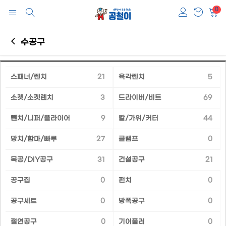
0
수공구
스패너/렌치
21
육각렌치
5
소켓/소켓렌치
3
드라이버/비트
69
뺀치/니퍼/플라이어
9
칼/가위/커터
44
망치/함마/빠루
27
클램프
0
목공/DIY공구
31
건설공구
21
공구집
0
펀치
0
공구세트
0
방폭공구
0
절연공구
0
기어풀러
0