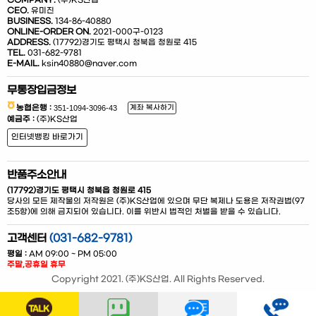
COMPANY.
(주)KS산업
CEO.
유미진
BUSINESS.
134-86-40880
ONLINE-ORDER ON.
2021-000구-0123
ADDRESS.
(17792)경기도 평택시 청북읍 청원로 415
TEL.
031-682-9781
E-MAIL.
ksin40880@naver.com
무통장입금정보
농협은행 :
계좌 복사하기
예금주 :
(주)KS산업
인터넷뱅킹 바로가기
반품주소안내
(17792)경기도 평택시 청북읍 청원로 415
당사의 모든 제작물의 저작원은 (주)KS산업에 있으며 무단 복제나 도용은 저작권법(97
조5항)에 의해 금지되어 있습니다. 이를 위반시 법적인 처벌을 받을 수 있습니다.
고객센터
(031-682-9781)
평일 :
AM 09:00 ~ PM 05:00
주말,공휴일 휴무
Copyright 2021. (주)KS산업. All Rights Reserved.