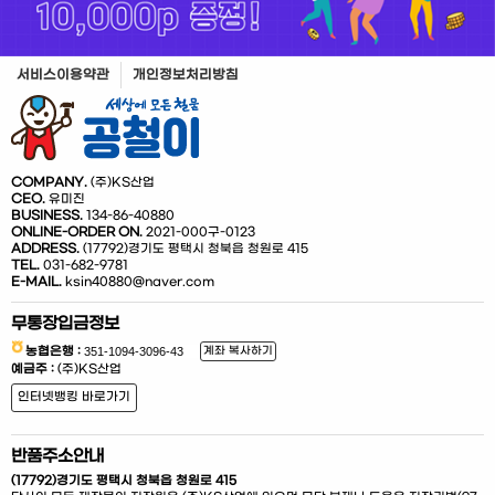
서비스이용약관
개인정보처리방침
hot
COMPANY.
(주)KS산업
CEO.
유미진
BUSINESS.
134-86-40880
ONLINE-ORDER ON.
2021-000구-0123
ADDRESS.
(17792)경기도 평택시 청북읍 청원로 415
TEL.
031-682-9781
E-MAIL.
ksin40880@naver.com
hot
무통장입금정보
농협은행 :
계좌 복사하기
예금주 :
(주)KS산업
인터넷뱅킹 바로가기
반품주소안내
(17792)경기도 평택시 청북읍 청원로 415