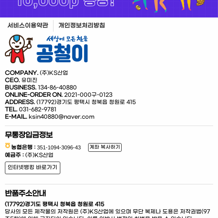
서비스이용약관
개인정보처리방침
COMPANY.
(주)KS산업
CEO.
유미진
BUSINESS.
134-86-40880
ONLINE-ORDER ON.
2021-000구-0123
ADDRESS.
(17792)경기도 평택시 청북읍 청원로 415
TEL.
031-682-9781
E-MAIL.
ksin40880@naver.com
무통장입금정보
농협은행 :
계좌 복사하기
예금주 :
(주)KS산업
인터넷뱅킹 바로가기
반품주소안내
(17792)경기도 평택시 청북읍 청원로 415
당사의 모든 제작물의 저작원은 (주)KS산업에 있으며 무단 복제나 도용은 저작권법(97