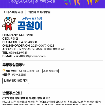
서비스이용약관
개인정보처리방침
COMPANY.
(주)KS산업
CEO.
유미진
BUSINESS.
134-86-40880
ONLINE-ORDER ON.
2021-000구-0123
ADDRESS.
(17792)경기도 평택시 청북읍 청원로 415
TEL.
031-682-9781
E-MAIL.
ksin40880@naver.com
무통장입금정보
농협은행 :
계좌 복사하기
예금주 :
(주)KS산업
인터넷뱅킹 바로가기
반품주소안내
(17792)경기도 평택시 청북읍 청원로 415
당사의 모든 제작물의 저작원은 (주)KS산업에 있으며 무단 복제나 도용은 저작권법(97