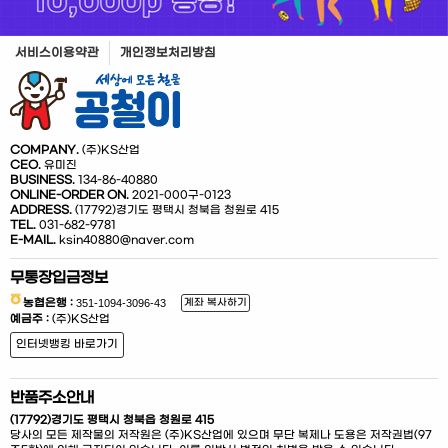
서비스이용약관
개인정보처리방침
COMPANY.
(주)KS산업
CEO.
유미진
BUSINESS.
134-86-40880
ONLINE-ORDER ON.
2021-000구-0123
ADDRESS.
(17792)경기도 평택시 청북읍 청원로 415
TEL.
031-682-9781
E-MAIL.
ksin40880@naver.com
무통장입금정보
농협은행 :
계좌 복사하기
예금주 :
(주)KS산업
인터넷뱅킹 바로가기
반품주소안내
(17792)경기도 평택시 청북읍 청원로 415
당사의 모든 제작물의 저작원은 (주)KS산업에 있으며 무단 복제나 도용은 저작권법(97