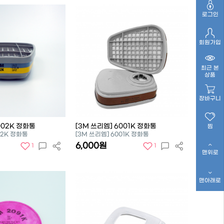
로그인
회원가입
최근 본
상품
장바구니
002K 정화통
[3M 쓰리엠] 6001K 정화통
찜
02K 정화통
[3M 쓰리엠] 6001K 정화통
6,000원
1
1
맨위로
맨아래로