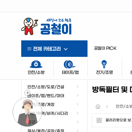
공철이 PICK
전체 카테고리
안전/소방
테이프/랩
전기/조명
안전/소방/도로/건설
방독필터 및
+
테이프/랩/밴드/마대
전기/조명/계장
안전/소
운반/하역/바퀴/사다리
갤러리형으로 보
공구
절삭/용접/공작/측정