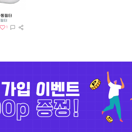
정화통필터
통필터
1