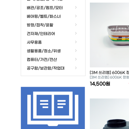
배관/공조/펌프/모터
베어링/벨트/화스너
방청/접착/윤활
건자재/인테리어
사무용품
생활용품/청소/위생
컴퓨터/가전/전산
공구함/보관함/작업대
[3M 쓰리엠] 6006K
[3M 쓰리엠] 6006K 정
14,500원