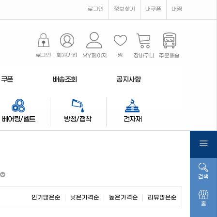
로그인
정보찾기
내쿠폰
내찜
로그인
회원가입
찜
MY페이지
장바구니
주문배송
쿠폰
배송조회
공지사항
베어링/벨트
방청/접착
건자재
검색
인기많은순
낮은가격순
높은가격순
리뷰많은순
홈