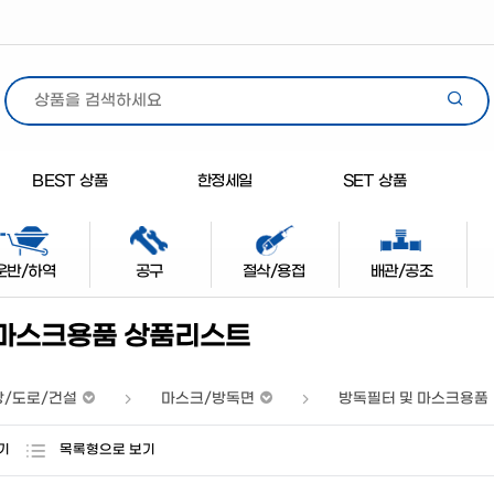
BEST 상품
한정세일
SET 상품
운반/하역
공구
절삭/용접
배관/공조
 마스크용품 상품리스트
방/도로/건설
마스크/방독면
방독필터 및 마스크용품
기
목록형으로 보기