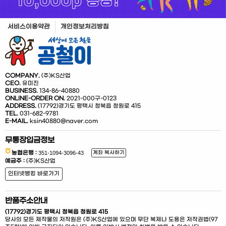
서비스이용약관
개인정보처리방침
COMPANY.
(주)KS산업
CEO.
유미진
BUSINESS.
134-86-40880
ONLINE-ORDER ON.
2021-000구-0123
ADDRESS.
(17792)경기도 평택시 청북읍 청원로 415
TEL.
031-682-9781
E-MAIL.
ksin40880@naver.com
무통장입금정보
농협은행 :
계좌 복사하기
예금주 :
(주)KS산업
인터넷뱅킹 바로가기
반품주소안내
(17792)경기도 평택시 청북읍 청원로 415
당사의 모든 제작물의 저작원은 (주)KS산업에 있으며 무단 복제나 도용은 저작권법(97