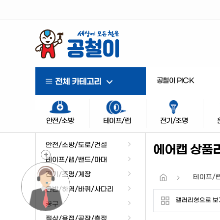
공철이 PICK
전체 카테고리
안전/소방
테이프/랩
전기/조명
안전/소방/도로/건설
에어캡 상품
+
테이프/랩/밴드/마대
전기/조명/계장
테이프/
운반/하역/바퀴/사다리
갤러리형으로 보
공구
절삭/용접/공작/측정