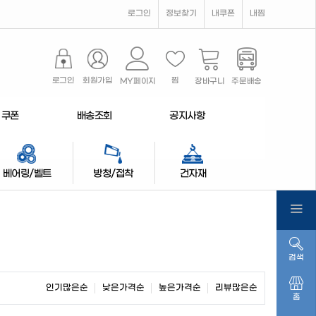
로그인
정보찾기
내쿠폰
내찜
로그인
회원가입
찜
MY페이지
장바구니
주문배송
쿠폰
배송조회
공지사항
베어링/벨트
방청/접착
건자재
검색
인기많은순
낮은가격순
높은가격순
리뷰많은순
홈