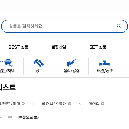
BEST 상품
한정세일
SET 상품
운반/하역
공구
절삭/용접
배관/공조
리스트
랩/밴드/마대
에어캡/완충재
에어캡
기
목록형으로 보기