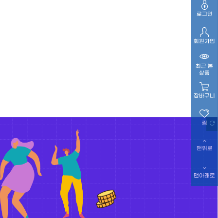
로그인
회원가입
최근 본
상품
장바구니
찜
맨위로
맨아래로