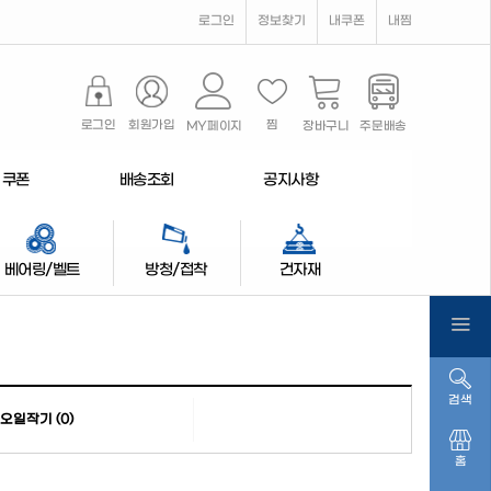
로그인
정보찾기
내쿠폰
내찜
로그인
회원가입
찜
MY페이지
장바구니
주문배송
쿠폰
배송조회
공지사항
베어링/벨트
방청/접착
건자재
검색
오일작기 (0)
홈