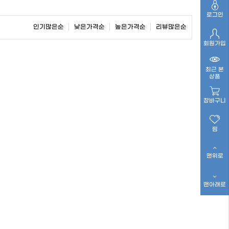
로그인
인기많은순
낮은가격순
높은가격순
리뷰많은순
회원가입
최근 본
상품
장바구니
찜
맨위로
맨아래로