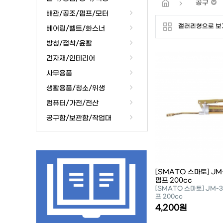
공구
배관/공조/펌프/모터
갤러리형으로 보
베어링/벨트/화스너
방청/접착/윤활
건자재/인테리어
사무용품
생활용품/청소/위생
컴퓨터/가전/전산
공구함/보관함/작업대
[SMATO 스마토] JM
펌프 200cc
[SMATO 스마토] JM-
프 200cc
4,200원