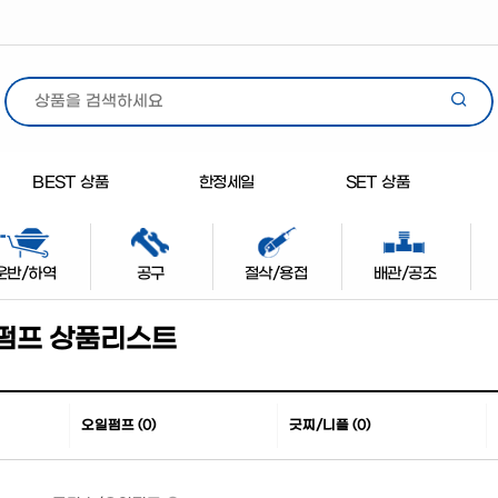
BEST 상품
한정세일
SET 상품
운반/하역
공구
절삭/용접
배관/공조
펌프 상품리스트
오일펌프 (0)
긋찌/니플 (0)