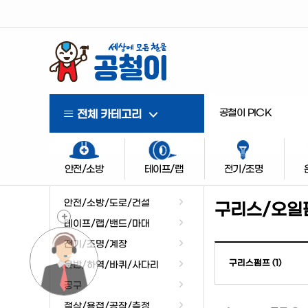
공철이 PICK
전체 카테고리
안전/소방
테이프/랩
전기/조명
안전/소방/도로/건설
구리스/오일
+
테이프/랩/밴드/마대
전기/조명/계장
구리스펌프 (1)
운반/하역/바퀴/사다리
공구
절삭/용접/공작/측정