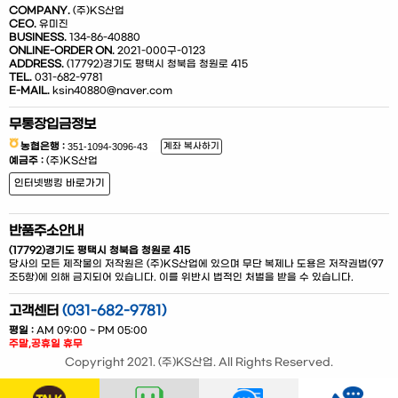
COMPANY.
(주)KS산업
CEO.
유미진
BUSINESS.
134-86-40880
ONLINE-ORDER ON.
2021-000구-0123
ADDRESS.
(17792)경기도 평택시 청북읍 청원로 415
TEL.
031-682-9781
E-MAIL.
ksin40880@naver.com
무통장입금정보
농협은행 :
계좌 복사하기
예금주 :
(주)KS산업
인터넷뱅킹 바로가기
반품주소안내
(17792)경기도 평택시 청북읍 청원로 415
당사의 모든 제작물의 저작원은 (주)KS산업에 있으며 무단 복제나 도용은 저작권법(97
조5항)에 의해 금지되어 있습니다. 이를 위반시 법적인 처벌을 받을 수 있습니다.
고객센터
(031-682-9781)
평일 :
AM 09:00 ~ PM 05:00
주말,공휴일 휴무
Copyright 2021. (주)KS산업. All Rights Reserved.