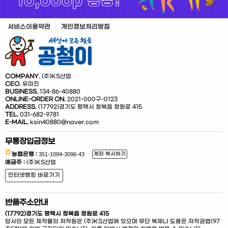
서비스이용약관
개인정보처리방침
COMPANY.
(주)KS산업
CEO.
유미진
BUSINESS.
134-86-40880
ONLINE-ORDER ON.
2021-000구-0123
ADDRESS.
(17792)경기도 평택시 청북읍 청원로 415
TEL.
031-682-9781
E-MAIL.
ksin40880@naver.com
무통장입금정보
농협은행 :
계좌 복사하기
예금주 :
(주)KS산업
인터넷뱅킹 바로가기
반품주소안내
(17792)경기도 평택시 청북읍 청원로 415
당사의 모든 제작물의 저작원은 (주)KS산업에 있으며 무단 복제나 도용은 저작권법(97